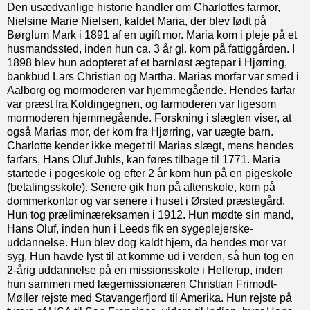
Den usædvanlige historie handler om Charlottes farmor,
Nielsine Marie Nielsen, kaldet Maria, der blev født på
Børglum Mark i 1891 af en ugift mor. Maria kom i pleje på et
husmandssted, inden hun ca. 3 år gl. kom på fattiggården. I
1898 blev hun adopteret af et barnløst ægtepar i Hjørring,
bankbud Lars Christian og Martha. Marias morfar var smed i
Aalborg og mormoderen var hjemmegående. Hendes farfar
var præst fra Koldingegnen, og farmoderen var ligesom
mormoderen hjemmegående. Forskning i slægten viser, at
også Marias mor, der kom fra Hjørring, var uægte barn.
Charlotte kender ikke meget til Marias slægt, mens hendes
farfars, Hans Oluf Juhls, kan føres tilbage til 1771. Maria
startede i pogeskole og efter 2 år kom hun på en pigeskole
(betalingsskole). Senere gik hun på aftenskole, kom på
dommerkontor og var senere i huset i Ørsted præstegård.
Hun tog præliminæreksamen i 1912. Hun mødte sin mand,
Hans Oluf, inden hun i Leeds fik en sygeplejerske-
uddannelse. Hun blev dog kaldt hjem, da hendes mor var
syg. Hun havde lyst til at komme ud i verden, så hun tog en
2-årig uddannelse på en missionsskole i Hellerup, inden
hun sammen med lægemissionæren Christian Frimodt-
Møller rejste med Stavangerfjord til Amerika. Hun rejste på