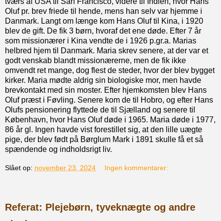
tværs af USA til San Francisco, videre til Indien, hvor Hans
Oluf pr. brev friede til hende, mens han selv var hjemme i
Danmark. Langt om længe kom Hans Oluf til Kina, i 1920
blev de gift. De fik 3 børn, hvoraf det ene døde. Efter 7 år
som missionærer i Kina vendte de i 1926 p.gr.a. Marias
helbred hjem til Danmark. Maria skrev senere, at der var et
godt venskab blandt missionærerne, men de fik ikke
omvendt ret mange, dog flest de steder, hvor der blev bygget
kirker. Maria mødte aldrig sin biologiske mor, men havde
brevkontakt med sin moster. Efter hjemkomsten blev Hans
Oluf præst i Føvling. Senere kom de til Hobro, og efter Hans
Olufs pensionering flyttede de til Sjælland og senere til
København, hvor Hans Oluf døde i 1965. Maria døde i 1977,
86 år gl. Ingen havde vist forestillet sig, at den lille uægte
pige, der blev født på Børglum Mark i 1891 skulle få et så
spændende og indholdsrigt liv.
Slået op:
november 23, 2024
Ingen kommentarer:
Referat: Plejebørn, tyveknægte og andre