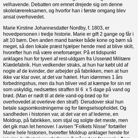
velhavende. Debatten om emnet drejede sig om denne
skolelærereksamen, og hvorfor han i første omgang blev
ansat overhovedet.
Marie Kirstine Johannesdatter Nordby, f. 1803, er
hovedpersonen i tredje historie. Marie er gift 2 gange og får i
alt 10 børn. Den anden mand banker både kone og børn så
meget, så den lokale præst hjælper hende med at blive skilt,
hvorefter hun må være eneforsørger. På et tidspunkt
anklages hun for tyveri af rest-uldgarn fra Usserød Militære
Klædefabrik. Hun vedkender straks, at hun har købt uld af
nogle af de kvinder, der arbejder på fabrikken, men at hun
ikke var klar over, at det var hæleri. Hun idømmes 1 års
forbedringshus, men da hun bliver ved at kæmpe for sin ret
som uskyldig, nedsættes straffen til 6 x 5 dage på vand og
brød. (Man er nødt til at dele vand-og-brød op for
overhovedet at overleve den straf!) Derudover skal hun
betale sagsomkostningerne og for fængselsopholdet. Og
sandheden i historien var, at det var en af lederne, en
Moldrup, på fabrikken, som stjal og solgte det meste, men
det gik man let henover. I avisen ”Folkets Nisse” fortæller
Marie hele historien, hvorefter Moldrup anklager hende for