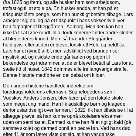
(fra 1825 og frem), og alle husker ham som arbejdsom,
trofast og til at stole på. En husker endda, at han på et
tidspunkt lånte penge, som han punktligt betalte tilbage. Lars
arbejder sig op, og på et tidspunkt i hans voksenliv bliver
han forpagter af Bleggården i Aalborg. Men den kan han
ikke få til at løbe rundt, bl.a. fordi konerne finder andre steder
at blege deres linned. Men så brænder Bleggården
heldigvis, efter at den er blevet forsikret! Held og held! Ja,
Lars har et (tyndt) alibi, men adskilligt ved branden ser
mystisk ud, og i sidste ende går karlen og pigen til
bekendelse og indrømmer, at de er blevet betalt af Lars for at
sætte ild til huset. 1842 dømmes alle tre langvarige straffe.
Denne historie medførte en del debat om kilder.
Den anden historie handlede indirekte om
foredragsholderens efternavn. Sognefogedens søn i
Vodskov, Anders Jensen, blev lærer på den lokale skole
som meget ung mand. Han fik adskillige børn og klagede
derfor ustandseligt over lønnen. I 1822 fik han tilladelse til at
aflægge prøve, så han kunne opnå skolelærereksamen
uden om seminariet. Dermed kunne han få et rigtigt kald (på
samme skole) og dermed opnå en bedre løn. Ved hans død
efter 41 år som lærer viste det sig, at han var ganske