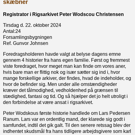
skæbner
Registrator i Rigsarkivet Peter Wodscou Christensen
Tirsdag d. 22. oktober 2024
Antal:24
Forsamlingsbygningen
Ref. Gunvor Johnsen
Foredragsholderen havde valgt at belyse dagens emne
gennem 4 historier fra hans egen familie. Først og fremmest
viste foredraget, hvor meget man kan finde om vores aner,
hvis bare man er flittig nok og især sætter sig ind i, hvor
mange forskellige arkiver, der findes, hvad de indeholder, og
hvor de befinder sig. Men under alle omstændigheder
kræver det tålmodighed, vedholdenhed på grænsen til
stædighed, fantasi og tid. Og så hjælper det jo helt utroligt i
den forbindelse at være ansat i rigsarkivet.
Peter Wodskous første historie handlede om Lars Pedersen
Ranum. Lars var en ordentlig mand, der klarede sig godt i
samfundet, indtil det gik galt. Til den senere retssag blev der
indhentet skudsmål fra hans tidligere arbejdsgivere som karl