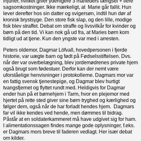
injurier, hvilket giver yderligere 3 måneders fængsel + flere
sagsomkostninger. Ikke mærkeligt, at Marie går fallit. Hun
lever derefter hos sin datter og svigersøn, indtil hun dør af
kronisk brystsyge. Den store fisk slap, og den lille, modige
fisk blev straffet. Debat om straffe og livsvilkår for kvinder og
børn på den tid. Vi kan nok gå ud fra, at Maries børn kom
tidligt ud at tjene. Kun den yngste var med i arresten.
Peters oldemor, Dagmar Löfvall, hovedpersonen i fjerde
historie, var uægte barn og født på Fødselsstiftelsen. Dvs.
når der var overbelægning, blev jordemødrenes private hjem
også brugt som fødestuer. Derfor kan der nemt være
uforståelige henvisninger i protokollerne. Dagmars mor var
en fattig svensk tjenestepige, og Dagmar blev hurtigt
tvangsfjernet og flyttet rundt med. Heldigvis for Dagmar
ender hun på et børnehjem i Tarm, hvor en plejemor med
hjertet på rette sted giver sine børn tryghed og kærlighed og
følger dem, også når de har forladt hendes hjem. Dagmars
far vil ikke kendes ved hende, men dømmes til bidrag.
Påstår at en soldaterkammeret må have udgivet sig for ham.
I alimentationssagen findes mange gode oplysninger, f.eks.
er Dagmars mors breve til faderen vedlagt. Her især debat
om kilder.