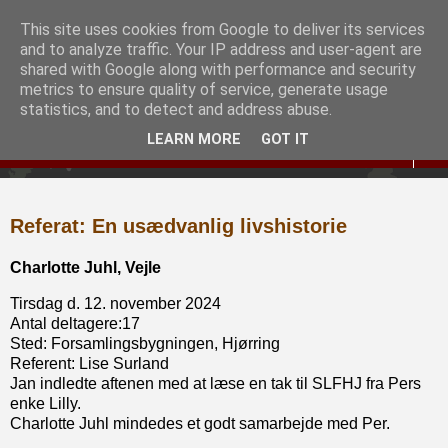
This site uses cookies from Google to deliver its services
Slægtshistorisk Forening
and to analyze traffic. Your IP address and user-agent are
shared with Google along with performance and security
for Hjørring og Omegn
metrics to ensure quality of service, generate usage
statistics, and to detect and address abuse.
LEARN MORE
GOT IT
▼
Referat: En usædvanlig livshistorie
Charlotte Juhl, Vejle
Tirsdag d. 12. november 2024
Antal deltagere:17
Sted: Forsamlingsbygningen, Hjørring
Referent: Lise Surland
Jan indledte aftenen med at læse en tak til SLFHJ fra Pers
enke Lilly.
Charlotte Juhl mindedes et godt samarbejde med Per.