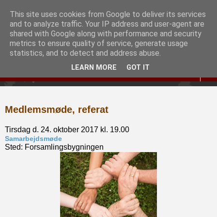
This site uses cookies from Google to deliver its services
Slægtshistorisk Forening
and to analyze traffic. Your IP address and user-agent are
shared with Google along with performance and security
for Hjørring og Omegn
metrics to ensure quality of service, generate usage
statistics, and to detect and address abuse.
LEARN MORE
GOT IT
▼
Medlemsmøde, referat
Tirsdag d. 24. oktober 2017 kl. 19.00
Samarbejdsmøde
Sted: Forsamlingsbygningen