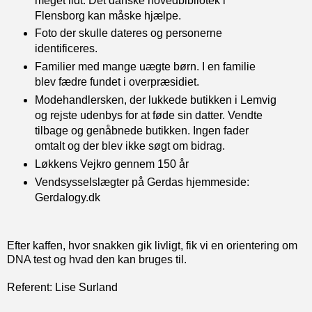
meget lidt. Det danske hovedbibliotek i
Flensborg kan måske hjælpe.
Foto der skulle dateres og personerne
identificeres.
Familier med mange uægte børn. I en familie
blev fædre fundet i overpræsidiet.
Modehandlersken, der lukkede butikken i Lemvig
og rejste udenbys for at føde sin datter. Vendte
tilbage og genåbnede butikken. Ingen fader
omtalt og der blev ikke søgt om bidrag.
Løkkens Vejkro gennem 150 år
Vendsysselslægter på Gerdas hjemmeside:
Gerdalogy.dk
Efter kaffen, hvor snakken gik livligt, fik vi en orientering om
DNA test og hvad den kan bruges til.
Referent: Lise Surland