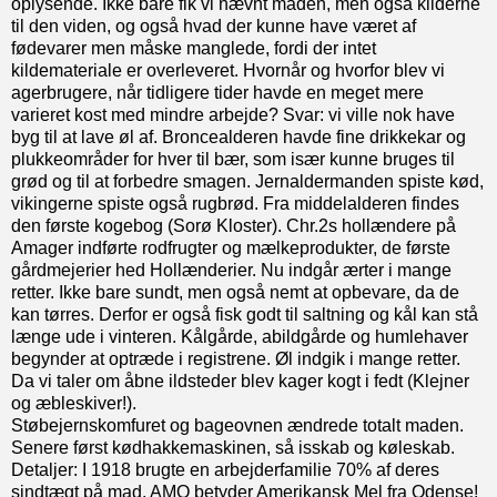
oplysende. Ikke bare fik vi nævnt maden, men også kilderne
til den viden, og også hvad der kunne have været af
fødevarer men måske manglede, fordi der intet
kildemateriale er overleveret. Hvornår og hvorfor blev vi
agerbrugere, når tidligere tider havde en meget mere
varieret kost med mindre arbejde? Svar: vi ville nok have
byg til at lave øl af. Broncealderen havde fine drikkekar og
plukkeområder for hver til bær, som især kunne bruges til
grød og til at forbedre smagen. Jernaldermanden spiste kød,
vikingerne spiste også rugbrød. Fra middelalderen findes
den første kogebog (Sorø Kloster). Chr.2s hollændere på
Amager indførte rodfrugter og mælkeprodukter, de første
gårdmejerier hed Hollænderier. Nu indgår ærter i mange
retter. Ikke bare sundt, men også nemt at opbevare, da de
kan tørres. Derfor er også fisk godt til saltning og kål kan stå
længe ude i vinteren. Kålgårde, abildgårde og humlehaver
begynder at optræde i registrene. Øl indgik i mange retter.
Da vi taler om åbne ildsteder blev kager kogt i fedt (Klejner
og æbleskiver!).
Støbejernskomfuret og bageovnen ændrede totalt maden.
Senere først kødhakkemaskinen, så isskab og køleskab.
Detaljer: I 1918 brugte en arbejderfamilie 70% af deres
sindtægt på mad. AMO betyder Amerikansk Mel fra Odense!