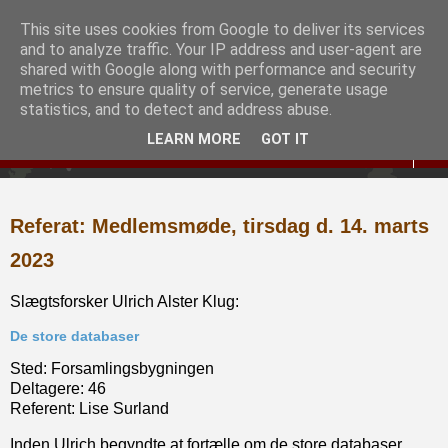
This site uses cookies from Google to deliver its services
Slægtshistorisk Forening
and to analyze traffic. Your IP address and user-agent are
shared with Google along with performance and security
for Hjørring og Omegn
metrics to ensure quality of service, generate usage
statistics, and to detect and address abuse.
LEARN MORE
GOT IT
▼
Referat: Medlemsmøde, tirsdag d. 14. marts
2023
Slægtsforsker Ulrich Alster Klug:
De store databaser
Sted: Forsamlingsbygningen
Deltagere: 46
Referent: Lise Surland
Inden Ulrich begyndte at fortælle om de store databaser