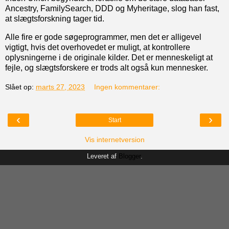
Ancestry, FamilySearch, DDD og Myheritage, slog han fast,
at slægtsforskning tager tid.
Alle fire er gode søgeprogrammer, men det er alligevel
vigtigt, hvis det overhovedet er muligt, at kontrollere
oplysningerne i de originale kilder. Det er menneskeligt at
fejle, og slægtsforskere er trods alt også kun mennesker.
Slået op:
marts 27, 2023
Ingen kommentarer:
‹
›
Start
Vis internetversion
Leveret af
Blogger
.