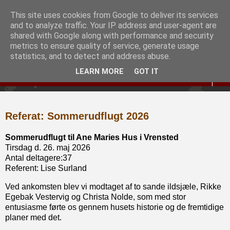
This site uses cookies from Google to deliver its services
Slægtshistorisk Forening
and to analyze traffic. Your IP address and user-agent are
shared with Google along with performance and security
for Hjørring og Omegn
metrics to ensure quality of service, generate usage
statistics, and to detect and address abuse.
LEARN MORE
GOT IT
▼
Referat: Sommerudflugt 2026
Sommerudflugt til Ane Maries Hus i Vrensted
Tirsdag d. 26. maj 2026
Antal deltagere:37
Referent: Lise Surland
Ved ankomsten blev vi modtaget af to sande ildsjæle, Rikke
Egebak Vestervig og Christa Nolde, som med stor
entusiasme førte os gennem husets historie og de fremtidige
planer med det.