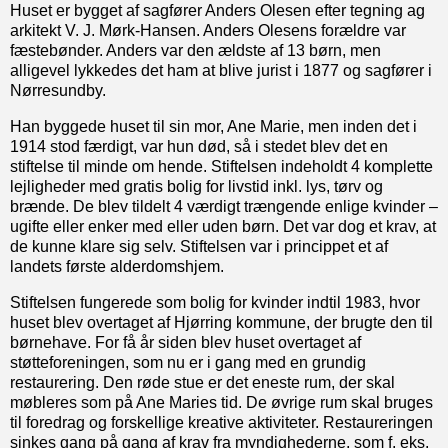
Huset er bygget af sagfører Anders Olesen efter tegning ag
arkitekt V. J. Mørk-Hansen. Anders Olesens forældre var
fæstebønder. Anders var den ældste af 13 børn, men
alligevel lykkedes det ham at blive jurist i 1877 og sagfører i
Nørresundby.
Han byggede huset til sin mor, Ane Marie, men inden det i
1914 stod færdigt, var hun død, så i stedet blev det en
stiftelse til minde om hende. Stiftelsen indeholdt 4 komplette
lejligheder med gratis bolig for livstid inkl. lys, tørv og
brænde. De blev tildelt 4 værdigt trængende enlige kvinder –
ugifte eller enker med eller uden børn. Det var dog et krav, at
de kunne klare sig selv. Stiftelsen var i princippet et af
landets første alderdomshjem.
Stiftelsen fungerede som bolig for kvinder indtil 1983, hvor
huset blev overtaget af Hjørring kommune, der brugte den til
børnehave. For få år siden blev huset overtaget af
støtteforeningen, som nu er i gang med en grundig
restaurering. Den røde stue er det eneste rum, der skal
møbleres som på Ane Maries tid. De øvrige rum skal bruges
til foredrag og forskellige kreative aktiviteter. Restaureringen
sinkes gang på gang af krav fra myndighederne, som f. eks.