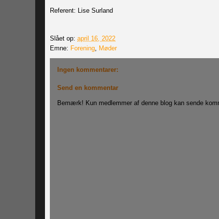
Referent: Lise Surland
Slået op:
april 16, 2022
Emne:
Forening
,
Møder
Ingen kommentarer:
Send en kommentar
Bemærk! Kun medlemmer af denne blog kan sende komm