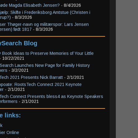
døde Magda Elisabeth Jensen?
- 8/4/2026
ælp: Skifte i Frederiksborg Amtstue (Christen i
rup?)
- 8/3/2026
yser Thøger-navn og militærspor: Lars Jensen
rsen) født 1817
- 8/3/2026
ySearch Blog
 Book Ideas to Preserve Memories of Your Little
- 10/22/2021
Search Launches New Page for Family History
ners
- 3/2/2021
ech 2021 Presents Nick Barratt
- 2/1/2021
Hopoate: RootsTech Connect 2021 Keynote
er
- 2/1/2021
Tech Connect Presents bless4 as Keynote Speakers
erformers
- 2/1/2021
e links:
dk
lier Online