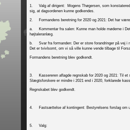
1.
Valg af dirigent: Mogens Thøgersen, som konstaterede,
sig, at dagsordenen kunne godkendes.
2.
Formandens beretning for 2020 og 2021: Det har været
a.
Kommentar fra salen: Kunne man holde møderne i Det 
højtaleranlæg.
b.
Svar fra formanden: Der er store forandringer på vej i
Det er tvivlsomt, om vi så ville kunne vende tilbage til For
Formandens beretning blev godkendt.
3.
Kassereren aflagde regnskab for 2020 og 2021: Til et 
Slægtsforskere er mindre i 2021 end i 2020, forklarede kas
Regnskabet blev godkendt.
4.
Fastsættelse af kontingent: Bestyrelsens forslag om u
5.
Valg: