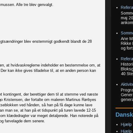
ussen. Alle tre blev genvalgt.
Refera
Sommer
maj 20
ankoms
Somme
Ane Ma
ægtsændringer blev enstemmigt godkendt blandt de 28
Rikke 
og for
Refera
Histor
ren, at hvidvaskreglerne indeholder en bestemmelse om, at
Bloksg
Der kan ikke gives tilladelse til, at en anden person kan
40 Ste
Aktivi
Progra
t kontingent, der berettiger dem til at stemme ved næste
Genera
genera
ugo Kristensen, der fortalte om maleren Martinus Rørbyes
kitseblokken ved hånden, så han på få dage kunne lave
 kan man se, at han på et tidspunkt på turen lavede 12-15
Dansk
gesom klædedragter var meget detaljerede. Han noterede på
, og farvelagde dem senere.
Hjælp 
Hjælp 