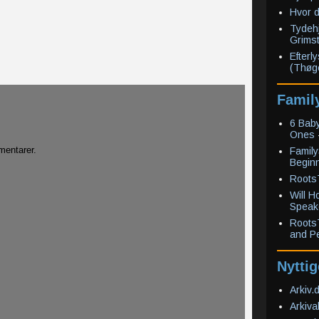
Hvor 
Tydehj
Grimst
Efterl
(Thøge
Famil
6 Baby
Ones
entarer.
Family
Begin
RootsT
Will 
Speak
Roots
and P
Nyttig
Arkiv.
Arkiva