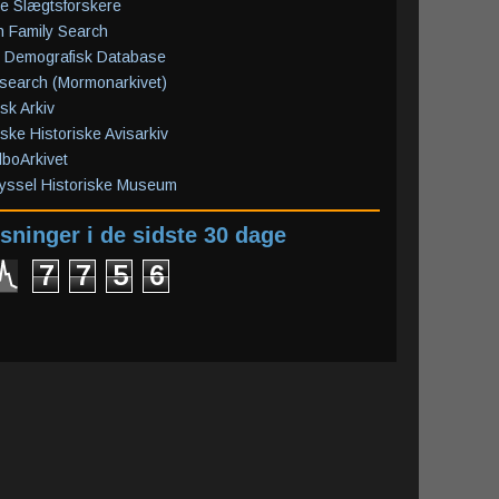
e Slægtsforskere
 Family Search
 Demografisk Database
search (Mormonarkivet)
isk Arkiv
ske Historiske Avisarkiv
boArkivet
yssel Historiske Museum
sninger i de sidste 30 dage
7
7
5
6