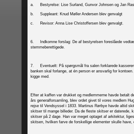
a.
Bestyrelse: Lise Surland, Gunvor Johnsen og Jan Rasm
b.
Suppleant: Knud Møller Andersen blev genvalgt
c.
Revisor: Anna Lise Christoffersen blev genvalgt.
6.
Indkomne forslag: De af bestyrelsen foreslåede vedt
stemmeberettigede.
7.
Eventuelt: På spørgsmål fra salen forklarede kassere
banken skal forlange, at én person er ansvarlig for kontoen. 
kigge med.
Efter at kaffen var drukket og medlemmerne havde betalt de
års generalforsamling, blev ordet givet til vores medlem H
rejse til Vendsyssel i 1833. Martinus Rørbye havde altid s
skitser til mange billeder. Da de fleste skitser er daterede,
skitser på 2 dage. Han var meget optaget af arkitektur, li
skitsen, hvilken farve de forskellige elementer skulle have