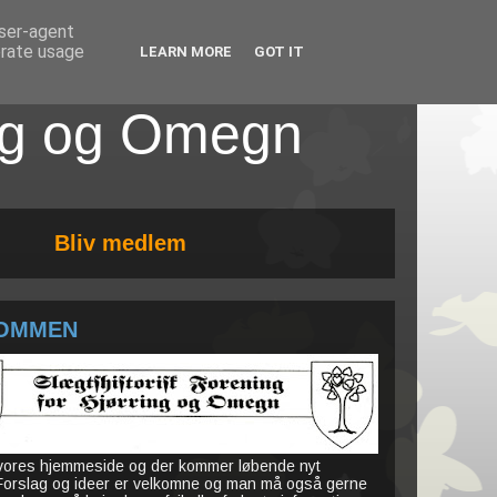
user-agent
erate usage
LEARN MORE
GOT IT
ing og Omegn
Bliv medlem
OMMEN
 vores hjemmeside og der kommer løbende nyt
 Forslag og ideer er velkomne og man må også gerne