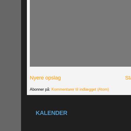
Nyere opslag
St
Abonner på:
Kommentarer til indlægget (Atom)
KALENDER