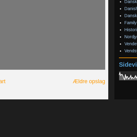
Dansk
Danish
Dansk
Family
Histor
Nordjy
Vendel
Vends
Sidevi
art
Ældre opslag