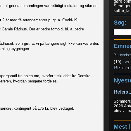
gøre opmæ
 at generalforsamlingen var rettidigt indkaldt, og sikrede
Send ger
kathe_l
 2 år med få arrangementer p. gr. a. Covid-19.
Søg:
Gamle Rådhus. Der er bedre forhold, bl. a. bedre
 rådhuset, som gør, at vi på længere sigt ikke kan være der.
Emne
samlingsbygningen.
Bestyrelse
(10)
Lær
Referat
spørgsmål fra salen om, hvorfor tilskuddet fra Danske
Nyest
sereren, hvordan pengene fordeles.
Referat
Sommerudf
2026 Ant
ændret kontingent på 175 kr. blev vedtaget.
blev vi m
Mest 