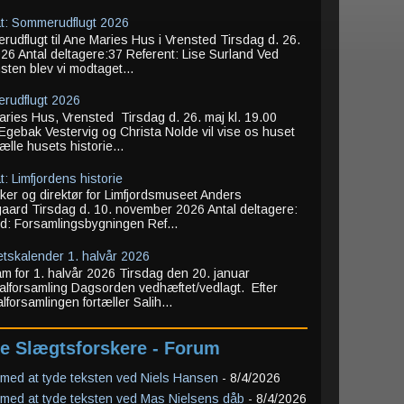
t: Sommerudflugt 2026
udflugt til Ane Maries Hus i Vrensted Tirsdag d. 26.
26 Antal deltagere:37 Referent: Lise Surland Ved
ten blev vi modtaget...
rudflugt 2026
ries Hus, Vrensted Tirsdag d. 26. maj kl. 19.00
Egebak Vestervig og Christa Nolde vil vise os huset
tælle husets historie...
t: Limfjordens historie
iker og direktør for Limfjordsmuseet Anders
aard Tirsdag d. 10. november 2026 Antal deltagere:
d: Forsamlingsbygningen Ref...
tetskalender 1. halvår 2026
m for 1. halvår 2026 Tirsdag den 20. januar
lforsamling Dagsorden vedhæftet/vedlagt. Efter
lforsamlingen fortæller Salih...
e Slægtsforskere - Forum
med at tyde teksten ved Niels Hansen
- 8/4/2026
med at tyde teksten ved Mas Nielsens dåb
- 8/4/2026