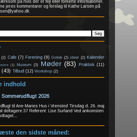
rksom på hvis der er fejl eller forkerte informationer.
ne jeres kommentarer og forslag til Kathe Larsen på
arsen@yahoo.dk
r
Cafe
(7)
Forening
(9)
Kalender
(2)
Gotisk
(2)
ideer
(2)
Møder
(83)
Praktisk
(11)
Museum
(3)
 mere
(1)
(43)
Tilbud
(12)
Workshop
(2)
e indhold
: Sommerudflugt 2026
lugt til Ane Maries Hus i Vrensted Tirsdag d. 26. maj
al deltagere:37 Referent: Lise Surland Ved ankomsten
odtaget...
læste den sidste måned: