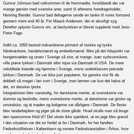
Gunvor Johnsen bød velkommen til de fremmødte, hvoriblandt der var
mange gæster med svenske aner, samt til aftenens foredragsholder,
Henning Bender. Gunvor bad deltagerne sende en tanke til vores formand
gennem mere end 40 år, Per Maack Andersen, der er alvorligt syg.
Derefter oplyste Gunvor om, at bestyrelsen er blevet suppleret med Jens-
Peter Fage.
Indtil ca. 1850 bestod indvandrerne primært af norske og tyske
håndværkere, handelsmænd og embedsmænd. Men på det tidspunkt var
hungersnøden og uroen i Sverige så stor, at mange, især sydsvenskere,
ville prøve lykken i Danmark eller rejse via Danmark til USA. De mere
velstillede klarede sig hjemme i Sverige, mens underklassen prøvede
lykken i Danmark. De var ikke just populære, for ganske vist fik de
dobbelt så meget i løn som i Sverige, men lønnen var kun det halve af
det, en dansker tjente.
Integrationen blev vanskelig, for danskerne mente, at svenskerne var
dumme og beskidte, mens svenskerne mente, at danskerne var griske og
umoralske, og at maden og boligerne var dårligere i Danmark. De fleste
blev landarbejdere og piger på de store gårde. Hvad skulle man så bruge
den sparsomme fritid til? Det skete ikke sjældent, at en pige blev gravid.
I den situation var det en fordel at bo i Danmark, for her fandtes
Fødselsstiftelsen i København og senere Fødselsanstalten i Århus, hvor