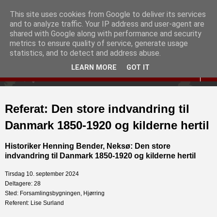
This site uses cookies from Google to deliver its services
Slægtshistorisk Forening
and to analyze traffic. Your IP address and user-agent are
shared with Google along with performance and security
for Hjørring og Omegn
metrics to ensure quality of service, generate usage
statistics, and to detect and address abuse.
LEARN MORE
GOT IT
▼
Referat: Den store indvandring til
Danmark 1850-1920 og kilderne hertil
Historiker Henning Bender, Neksø: Den store
indvandring til Danmark 1850-1920 og kilderne hertil
Tirsdag 10. september 2024
Deltagere: 28
Sted: Forsamlingsbygningen, Hjørring
Referent: Lise Surland