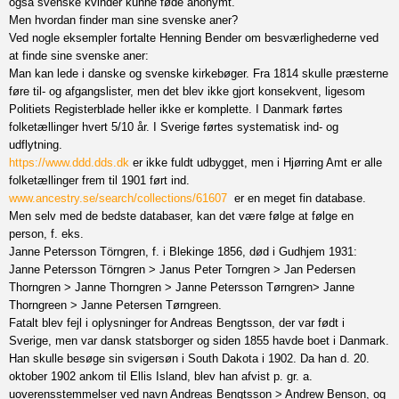
også svenske kvinder kunne føde anonymt.
Men hvordan finder man sine svenske aner?
Ved nogle eksempler fortalte Henning Bender om besværlighederne ved
at finde sine svenske aner:
Man kan lede i danske og svenske kirkebøger. Fra 1814 skulle præsterne
føre til- og afgangslister, men det blev ikke gjort konsekvent, ligesom
Politiets Registerblade heller ikke er komplette. I Danmark førtes
folketællinger hvert 5/10 år. I Sverige førtes systematisk ind- og
udflytning.
https://www.ddd.dds.dk
er ikke fuldt udbygget, men i Hjørring Amt er alle
folketællinger frem til 1901 ført ind.
www.ancestry.se/search/collections/61607
er en meget fin database.
Men selv med de bedste databaser, kan det være følge at følge en
person, f. eks.
Janne Petersson Törngren, f. i Blekinge 1856, død i Gudhjem 1931:
Janne Petersson Törngren > Janus Peter Torngren > Jan Pedersen
Thorngren > Janne Thorngren > Janne Petersson Tørngren> Janne
Thorngreen > Janne Petersen Tørngreen.
Fatalt blev fejl i oplysninger for Andreas Bengtsson, der var født i
Sverige, men var dansk statsborger og siden 1855 havde boet i Danmark.
Han skulle besøge sin svigersøn i South Dakota i 1902. Da han d. 20.
oktober 1902 ankom til Ellis Island, blev han afvist p. gr. a.
uoverensstemmelser ved navn Andreas Bengtsson > Andrew Benson, og