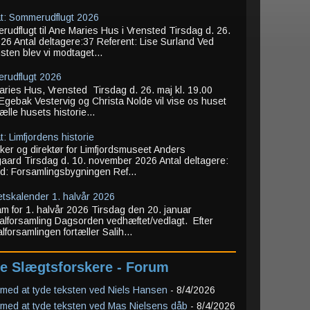
t: Sommerudflugt 2026
udflugt til Ane Maries Hus i Vrensted Tirsdag d. 26.
26 Antal deltagere:37 Referent: Lise Surland Ved
ten blev vi modtaget...
rudflugt 2026
ries Hus, Vrensted Tirsdag d. 26. maj kl. 19.00
Egebak Vestervig og Christa Nolde vil vise os huset
tælle husets historie...
t: Limfjordens historie
iker og direktør for Limfjordsmuseet Anders
aard Tirsdag d. 10. november 2026 Antal deltagere:
d: Forsamlingsbygningen Ref...
tetskalender 1. halvår 2026
m for 1. halvår 2026 Tirsdag den 20. januar
lforsamling Dagsorden vedhæftet/vedlagt. Efter
lforsamlingen fortæller Salih...
e Slægtsforskere - Forum
med at tyde teksten ved Niels Hansen
- 8/4/2026
med at tyde teksten ved Mas Nielsens dåb
- 8/4/2026