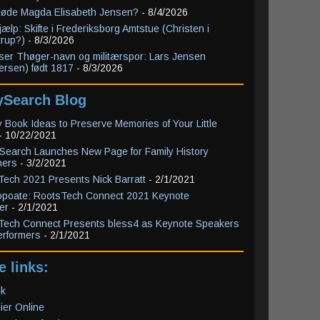
døde Magda Elisabeth Jensen?
- 8/4/2026
ælp: Skifte i Frederiksborg Amtstue (Christen i
rup?)
- 8/3/2026
yser Thøger-navn og militærspor: Lars Jensen
rsen) født 1817
- 8/3/2026
ySearch Blog
 Book Ideas to Preserve Memories of Your Little
- 10/22/2021
Search Launches New Page for Family History
ners
- 3/2/2021
ech 2021 Presents Nick Barratt
- 2/1/2021
Hopoate: RootsTech Connect 2021 Keynote
er
- 2/1/2021
Tech Connect Presents bless4 as Keynote Speakers
erformers
- 2/1/2021
e links:
dk
lier Online