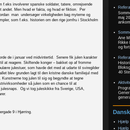
f.eks involverer spanske soldater, tatere, omrejsende
Refera
 andet. Men hvad er fakta, og hvad er fiktion. Per
Sommer
rdan man undersøger virkeligheden bag myterne og
maj 20
empler, som f.eks. historien om den rige jomfru i Stockholm
ankoms
!
Somme
Ane Ma
Rikke 
og for
Refera
orde de i januar ved midvintertid. Senere fik julen karakter
til at reagere. Skiftende konger – bakket op af fromme
Histor
Bloksg
opulære julestuer, som havde det med at udarte til sviregilder
40 Ste
let blev grunden lagt til den kristne danske familiejul med
Kunstnerne tog julen til sig og begyndte at tegne
Aktivi
ustrivirksomheder så julen som en chance til at
Progra
g julesnaps. Og vi tog juleskikke fra Sverige, USA,
Genera
arer.
genera
Dansk
ergade 9 i Hjørring.
kr.
Hjælp 
Hjælp 