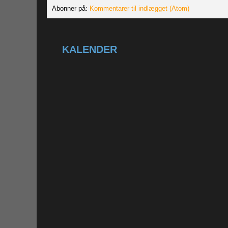
Abonner på:
Kommentarer til indlægget (Atom)
KALENDER