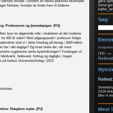
 dette kæmpe område. Gennem en række praktiske eksempler
gøre opmæ
Send ger
et forklarer, hvordan du finder frem til kilderne.
kathe_l
Søg:
rg: Professoren og tjenestepigen. (FU).
lets byer en afgørende rolle i skabelsen af det moderne
 for 400 år siden? Med udgangspunkt i professor Holger
Emne
levelser skal vi i dette foredrag på besøg i 1600-tallets
 her i det daglige? Og hvad skete der, når mere
Bestyrelse
demiske sygdomme ramte bybefolkningen? Foredraget vil
(10)
Lær
håndværk, fødevarer, forbrug og dagligliv i bogen
Referat
 på Aarhus Universitetsforlag i 2023.
Nyest
Referat
Sommerudf
tshistorie.
2026 Ant
blev vi m
Mest 
Online: Slægtens myter. (FU)