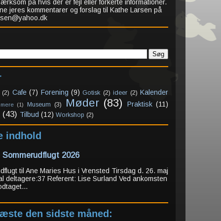
rksom på hvis der er fejl eller forkerte informationer.
ne jeres kommentarer og forslag til Kathe Larsen på
arsen@yahoo.dk
r
Cafe
(7)
Forening
(9)
Kalender
(2)
Gotisk
(2)
ideer
(2)
Møder
(83)
Praktisk
(11)
Museum
(3)
 mere
(1)
(43)
Tilbud
(12)
Workshop
(2)
e indhold
: Sommerudflugt 2026
lugt til Ane Maries Hus i Vrensted Tirsdag d. 26. maj
al deltagere:37 Referent: Lise Surland Ved ankomsten
odtaget...
læste den sidste måned: