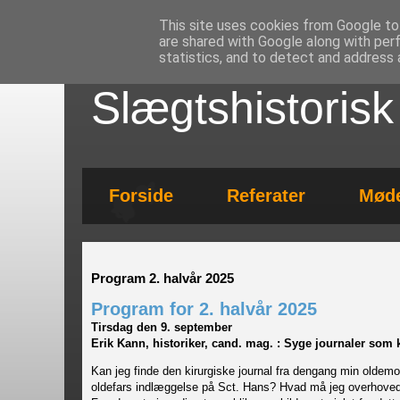
This site uses cookies from Google to 
are shared with Google along with per
statistics, and to detect and address 
Slægtshistoris
Forside
Referater
Mød
Program 2. halvår 2025
Program for 2. halvår 2025
Tirsdag den 9. september
Erik Kann, historiker, cand. mag. : Syge journaler som k
Kan jeg finde den kirurgiske journal fra dengang min oldem
oldefars indlæggelse på Sct. Hans? Hvad må jeg overhovedet