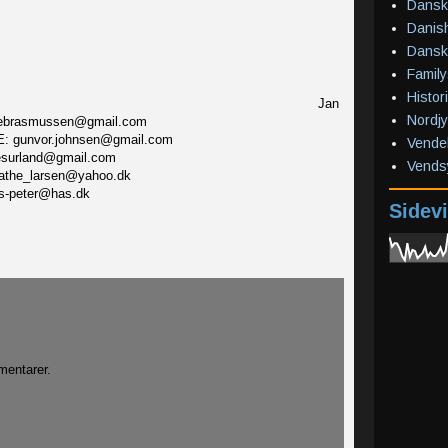
Dansk
Danish
Dansk
Family
Histor
an
Nordjy
: jebrasmussen@gmail.com
. E: gunvor.johnsen@gmail.com
Vendel
isesurland@gmail.com
Vends
: kathe_larsen@yahoo.dk
jens-peter@has.dk
Sidevi
edlem Kathe Larsen
entarer.