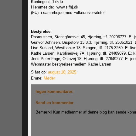
Kontingent: 175 kr.
Hjemmeside: www.slfhj.dk
(FU): i samarbejde med Folkeuniversitetet
Bestyrelse:
J
Rasmussen, Stensgårdsvej 45, Hjørring, tlf. 20296777. E
Gunvor Johnsen, Bispetorv 13,8.3. Hjørring, tlf. 25361021
Lise Surland, Westbanke 18, Skagen, tlf. 2175 3259. E: l
Kathe Larsen, Karolinesvej 7A, Hjørring, tlf. 24489079. E
Jens-Peter Fage, Oslovej 18, Hjørring, tlf. 27649277. E: 
Webmaster bestyrelsesm
Slået op:
august 10, 2025
Emne:
Møder
Ingen kommentarer:
Send en kommentar
Bemærk! Kun medlemmer af denne blog kan sende komm