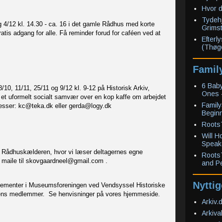
Hvor 
Tydehj
g 4/12 kl. 14.30 - ca. 16 i det gamle Rådhus med korte
Grimst
tis adgang for alle. Få reminder forud for caféen ved at
Efterl
(Thøge
Famil
6 Baby
/10, 11/11, 25/11 og 9/12 kl. 9-12 på Historisk Arkiv,
Ones
 i et uformelt socialt samvær over en kop kaffe om arbejdet
Family
esser: kc@teka.dk eller gerda@logy.dk
Begin
RootsT
Will 
Speak
 i Rådhuskælderen, hvor vi læser deltagernes egne
Roots
ved at maile til skovgaardneel@gmail.com .
and P
Nyttig
gementer i Museumsforeningen ved Vendsyssel Historiske
ens medlemmer. Se henvisninger på vores hjemmeside.
Arkiv.
Arkiva