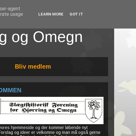
user-agent
erate usage
LEARN MORE
GOT IT
ing og Omegn
Bliv medlem
OMMEN
 vores hjemmeside og der kommer løbende nyt
 Forslag og ideer er velkomne og man må også gerne