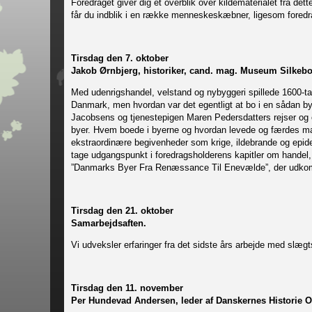
Foredraget giver dig et overblik over kildematerialet fra
får du indblik i en række menneskeskæbner, ligesom foredrag
Tirsdag den 7. oktober
Jakob Ørnbjerg, historiker, cand. mag. Museum Silkebo
Med udenrigshandel, velstand og nybyggeri spillede 1600-tal
Danmark, men hvordan var det egentligt at bo i en sådan by
Jacobsens og tjenestepigen Maren Pedersdatters rejser og op
byer. Hvem boede i byerne og hvordan levede og færdes man
ekstraordinære begivenheder som krige, ildebrande og epi
tage udgangspunkt i foredragsholderens kapitler om handel, 
”Danmarks Byer Fra Renæssance Til Enevælde”, der udkom
Tirsdag den 21. oktober
Samarbejdsaften.
Vi udveksler erfaringer fra det sidste års arbejde med slæg
Tirsdag den 11. november
Per Hundevad Andersen, leder af Danskernes Historie 