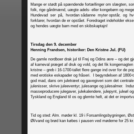
Mange er stødt på spændende fortællinger om slægten, som 
folk, rige gårdmænd, uægte adels- eller kongebørn og meget
Hundevad ser på, hvordan sådanne myter opstår, og hvo
forklarer, hvordan de er opstået. Foredraget indeholder eks
og hendes uægte barn med en skibskaptajn
Tirsdag den 9. december
Henning Frandsen, historiker: Den Kristne Jul. (FU)
De gamle nordboer drak jul til Frej og Odins ære – og det gj
af karneval præget af druk og vold, og det fik kongemagten 
kristne – greb i 16-1700-tallet flere gange ind over for de p
med erotiske eskapader og fråseri. I begyndelsen af 1800-tal
god mad, dans om juletræet og gavegiveri som det centrale. 
julenisser, skrive juleeventyr, julesange og julesalmer. Ind
masseproducere julegaver, julekalendere, julepynt, juleøl o
Tyskland og England til os og glemte helt, at det er importv
Tid og sted: Alm. møder kl. 19 i Forsamlingsbygningen, Øst
Øl/vand og brød kan købes i pausen ved møderne for 25 