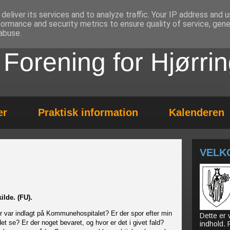
deliver its services and to analyze traffic. Your IP address and 
formance and security metrics to ensure quality of service, gen
abuse.
k Forening for Hjørr
er
Praktisk information
Kalenderen
VELK
ilde. (FU).
or var indlagt på Kommunehospitalet? Er der spor efter min
Dette er
 se? Er der noget bevaret, og hvor er det i givet fald?
indhold.