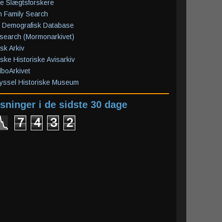
e Slægtsforskere
 Family Search
 Demografisk Database
search (Mormonarkivet)
isk Arkiv
ske Historiske Avisarkiv
boArkivet
yssel Historiske Museum
sninger i de sidste 30 dage
7
4
3
2